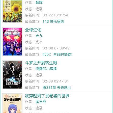
作者：
超辉
状态：连载
更新时间：03-22 10:01:54
最新章节：
143 快乐家园
全球进化
作者：
天九
状态：完本
更新时间：03-08 07:09:49
最新章节：
后记：生命的赞歌！
斗罗之开局转生眼
作者：
懒懒的小猪猪
状态：连载
更新时间：02-08 02:47:31
最新章节：
第381章 去去就回
我穿越到了发老婆的世界
作者：
魔王熊
状态：连载