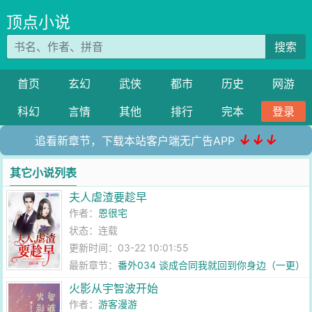
顶点小说
搜索
首页
玄幻
武侠
都市
历史
网游
科幻
言情
其他
排行
完本
登录
↓↓↓
追看新章节，下载本站客户端无广告APP
其它小说列表
夫人虐渣要趁早
作者：
恩很宅
状态：连载
更新时间：03-22 10:01:55
最新章节：
番外034 谈成合同我就回到你身边（一更）
火影从宇智波开始
作者：
游客漫游