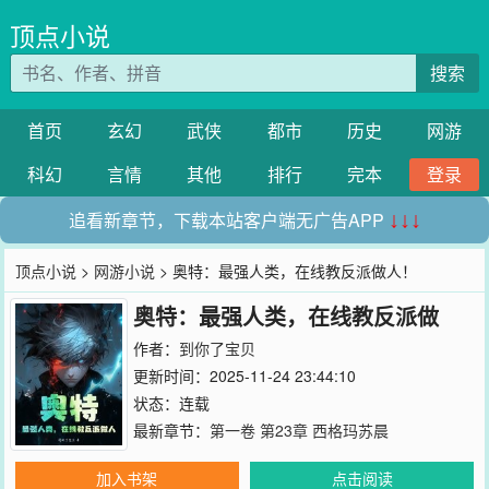
顶点小说
搜索
首页
玄幻
武侠
都市
历史
网游
科幻
言情
其他
排行
完本
登录
追看新章节，下载本站客户端无广告APP
↓↓↓
顶点小说
>
网游小说
> 奥特：最强人类，在线教反派做人！
奥特：最强人类，在线教反派做
人！
作者：
到你了宝贝
更新时间：2025-11-24 23:44:10
状态：连载
最新章节：
第一卷 第23章 西格玛苏晨
加入书架
点击阅读