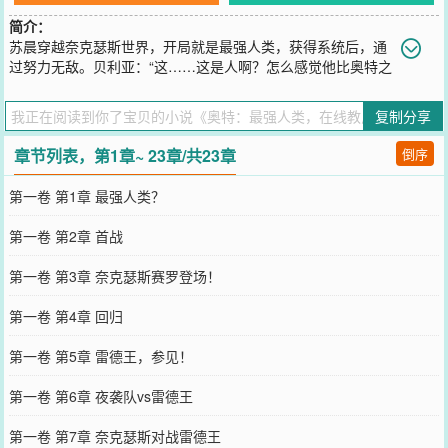
简介：
苏晨穿越奈克瑟斯世界，开局就是最强人类，获得系统后，通
过努力无敌。贝利亚：“这……这是人啊？怎么感觉他比奥特之
王还厉害?”路基艾尔：“请问这还是蓝星吗？我是不是来错地方了?”艾
塔尔迦：“这个人是这么回事?啊！不要打脸！”小金人：“你和我到底谁
复制分享
是究极生命体！震惊！蓝星比奥特之星还难攻打！”苏晨嘴角一歪，表
示这才哪到哪儿啊？他的战力没有极限！当然，在提升战力的同时，
章节列表，第1章~ 23章/共23章
倒序
苏晨也不忘时时刻刻修理修理这些妖魔鬼怪！反派：你不要过来啊！
注：主角前期较弱，中后期无敌，世界观是综合的，有奈克瑟斯、银
第一卷 第1章 最强人类？
河格斗等等。
您要是觉得《
奥特：最强人类，在线教反派做人！
》还不错的话请不
第一卷 第2章 首战
要忘记向您QQ群和微博微信里的朋友推荐哦！
第一卷 第3章 奈克瑟斯赛罗登场！
第一卷 第4章 回归
第一卷 第5章 雷德王，参见！
第一卷 第6章 夜袭队vs雷德王
第一卷 第7章 奈克瑟斯对战雷德王