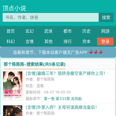
顶点小说
搜索
首页
玄幻
武侠
都市
历史
网游
科幻
言情
其他
排行
完本
登录
↓↓↓
追看新章节，下载本站客户端无广告APP
那个陈陈陈-搜索结果(共5条记录)
[言情]骗婚三年？我转身搬空家产嫁你上司！
作者：
那个陈陈陈
状态：连载
更新时间：08-07 16:05:30
最新章节：
第一卷 第333章 龙凤胎
[言情]外室入府？主母另谋高嫁当皇后！
作者：
那个陈陈陈