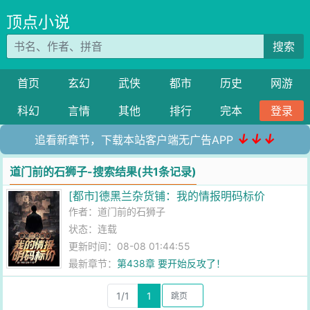
顶点小说
搜索
首页
玄幻
武侠
都市
历史
网游
科幻
言情
其他
排行
完本
登录
↓↓↓
追看新章节，下载本站客户端无广告APP
道门前的石狮子-搜索结果(共1条记录)
[都市]德黑兰杂货铺：我的情报明码标价
作者：
道门前的石狮子
状态：连载
更新时间：08-08 01:44:55
最新章节：
第438章 要开始反攻了！
1/1
1