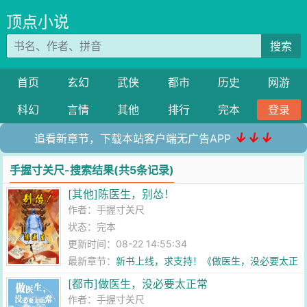
顶点小说
搜索
首页
玄幻
武侠
都市
历史
网游
科幻
言情
其他
排行
完本
登录
↓↓↓
追看新章节，下载本站客户端无广告APP
手握寸关尺-搜索结果(共5条记录)
[其他]陈医生，别怂！
作者：
手握寸关尺
状态：完本
更新时间：08-22 14:55:34
最新章节：
新书上线，求支持！《做医生，没必要太正
常》
[都市]做医生，没必要太正常
作者：
手握寸关尺