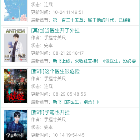
状态：连载
更新时间：10-24 11:49:51
最新章节：
第一百三十五章：属于他的时代，已经到
来！
[其他]当医生开了外挂
作者：
手握寸关尺
状态：完本
更新时间：08-21 20:18:17
最新章节：
新书上线，求收藏支持！《做医生，没必要
太正常》
[都市]这个医生很危险
作者：
手握寸关尺
状态：连载
更新时间：08-29 05:48:56
最新章节：
新书《陈医生，别怂！》
[都市]学霸也开挂
作者：
手握寸关尺
状态：完本
更新时间：10-14 19:54:45