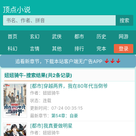
顶点小说
搜索
首页
玄幻
武侠
都市
历史
网游
科幻
言情
其他
排行
完本
登录
↓↓↓
追看新章节，下载本站客户端无广告APP
妞妞骑牛-搜索结果(共2条记录)
[都市]穿越两界，我在80年代当倒爷
作者：
妞妞骑牛
状态：连载
更新时间：07-24 00:35:15
最新章节：
第54章：自豪
[都市]我真要做明星
作者：
妞妞骑牛