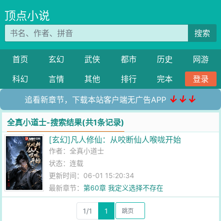
顶点小说
搜索
首页
玄幻
武侠
都市
历史
网游
科幻
言情
其他
排行
完本
登录
↓↓↓
追看新章节，下载本站客户端无广告APP
全真小道士-搜索结果(共1条记录)
[玄幻]凡人修仙：从咬断仙人喉咙开始
作者：
全真小道士
状态：连载
更新时间：06-01 15:20:34
最新章节：
第60章 我定义选择不存在
1/1
1