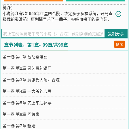
简介：
小说简介穿越1955年红星四合院，绑定多子多福系统，开局直
接截胡秦淮茹！原剧情里苦了一辈子、被吸血榨干的秦淮茹，
再也不用看贾张氏脸色，不用卑微讨好傻柱换口粮。她成了何雨柱的
第一个女人，被宠成全院最幸福的女人，接连生下龙凤胎，触发系统
复制分享
万倍暴击，粮食、布料、票证源源不断。不止秦淮茹！温柔知性的冉
秋叶老师，被他的才华和担当打动；明艳大方的于海棠，放弃许大茂
章节列表，第1章~ 99章/共99章
倒序
倒追他；家底丰厚的娄晓娥，更是带着全部身家投奔他。一个个性格
各异的美人，都被魅力折服，心甘情愿陪他共度一生。全院禽兽傻眼
第一卷 第1章 截胡秦淮茹
了！易中海养老算盘落空，贾张氏撒泼被怼到自闭，许大茂使坏反被
坑得倾家荡产。靠着多子多福系统，娶妻生子就变强，从临时工一路
第一卷 第2章 厨艺震轧钢厂
升到厂长，住洋房、开汽车，儿女绕膝、娇妻在怀，把这个禽兽遍地
的四合院，彻底变成了属于他的幸福大院！
第一卷 第3章 贾张氏大闹四合院
您要是觉得《
四合院：截胡秦淮茹觉醒多子多福
》还不错的话请不要
忘记向您QQ群和微博微信里的朋友推荐哦！
第一卷 第4章 一大爷的心思
第一卷 第5章 先上车后补票
第一卷 第6章 回娘家
第一卷 第7章 新婚