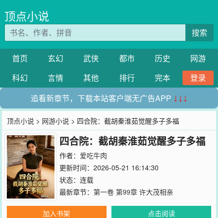
顶点小说
搜索
首页
玄幻
武侠
都市
历史
网游
科幻
言情
其他
排行
完本
登录
追看新章节，下载本站客户端无广告APP
↓↓↓
顶点小说
>
网游小说
> 四合院：截胡秦淮茹觉醒多子多福
四合院：截胡秦淮茹觉醒多子多福
作者：
爱吃牛肉
更新时间：2026-05-21 16:14:30
状态：连载
最新章节：
第一卷 第99章 许大茂相亲
加入书架
点击阅读