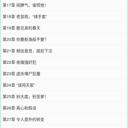
第17章 闹脾气，谁惯他！
第18章 老鼠斑，“绿手套”
第19章 憨兄弟的春天
第20章 你要新渔船不要？
第21章 相信直觉，提前下注
第22章 夜擒强奸犯
第23章 虐杀埋尸狂魔
第24章 “误闯天家”
第25章 别大度，别圣爹！
第26章 真心和假话
第27章 令人意外的转变