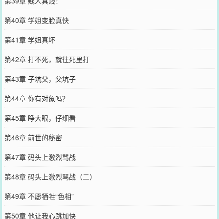
第39章 贱人真贱！
第40章 学姐变脸真快
第41章 学姐真坏
第42章 打不死，就往死里打
第43章 子坑父，父坑子
第44章 你有对象吗？
第45章 睁大眼，仔细看
第46章 前世的秘密
第47章 码头上激烈骂战
第48章 码头上激烈骂战（二）
第49章 不愿牺牲“色相”
第50章 他让我心跳加快