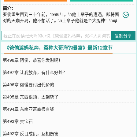
简介：
秦俊重生回到三十年前，1996年。\n他上辈子的遭遇，即将面
对的天崩开局，他不想活了。\n上辈子他就是个大冤种！\n母
亲跟白月光初恋私奔了，老年痴呆，被继子赶回来。\n父亲卷走家里
拆迁款偷渡出国，晚年中风半身不遂，回国让他养老。\n他含辛茹苦
复制分享
养大四个弟弟妹妹，长大之后，争夺他的家产。\n养了三十年的儿
子，居然不是自己的种。\n秦俊遭不住这样的打击，去海钓，最后还
《爸偷渡妈私奔，冤种大哥海钓暴富》最新12章节
被台风卷到海里。\n一个犹如夜明珠的光球朝他飞过来，钻进他的嘴
巴里，剧痛之后，重生了。\n误吞光球之后，秦俊获得两个金手指。
第498章 阿俊，恭喜你发财啊！
\n兽语异能让他听懂灵性动物唠嗑，成了“吃瓜王”，屡破奇案；海底透
视眼更绝，海钓捕鱼手到擒来，发家暴富！\n弟弟妹妹不听话，棍棒
第497章 让我放弃，有什么好处？
之下，都是好孩子！\n同学聚会？不去！不做前女友接盘侠，绿手
套！\n美丽学姐是驻村干部，能吃苦，三观正，长得美，但迟迟没有
第496章 傲慢要付出代价的
等来秦俊的表白。\n酒后，学姐捏着秦俊的下巴，“年下不喊姐，心思
有点野！”\n秦俊一把搂住学姐的夺命纤腰，“喊哥，会更野！”学姐妩
第495章 东西很顶，太架势了
媚一笑，“哥~”\n秦俊热血上涌，不生十个孩子不罢休！
您要是觉得《
爸偷渡妈私奔，冤种大哥海钓暴富
》还不错的话请不要
第494章 东南亚富商很有钱
忘记向您QQ群和微博微信里的朋友推荐哦！
第493章 卖宝石
第492章 反目成仇，互相伤害