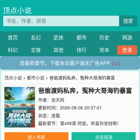
顶点小说
搜索
首页
玄幻
武侠
都市
历史
网游
科幻
言情
其他
排行
完本
登录
追看新章节，下载本站客户端无广告APP
↓↓↓
顶点小说
>
都市小说
> 爸偷渡妈私奔，冤种大哥海钓暴富
爸偷渡妈私奔，冤种大哥海钓暴富
作者：
张天鸣
更新时间：2026-08-06 20:37:01
状态：连载
最新章节：
第498章 阿俊，恭喜你发财啊！
加入书架
点击阅读