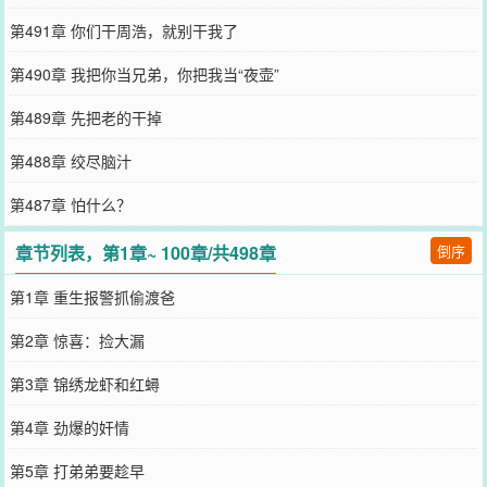
第491章 你们干周浩，就别干我了
第490章 我把你当兄弟，你把我当“夜壶”
第489章 先把老的干掉
第488章 绞尽脑汁
第487章 怕什么？
章节列表，第1章~ 100章/共498章
倒序
第1章 重生报警抓偷渡爸
第2章 惊喜：捡大漏
第3章 锦绣龙虾和红蟳
第4章 劲爆的奸情
第5章 打弟弟要趁早