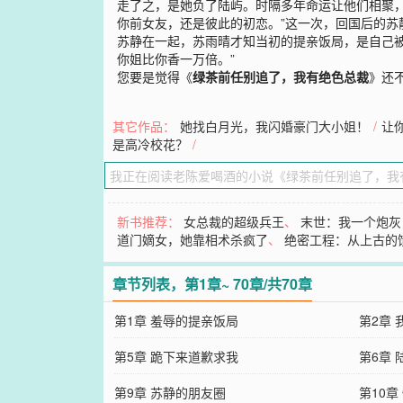
走了之，是她负了陆屿。时隔多年命运让他们相聚，
你前女友，还是彼此的初恋。”这一次，回国后的苏
苏静在一起，苏雨晴才知当初的提亲饭局，是自己被
你姐比你香一万倍。”
您要是觉得《
绿茶前任别追了，我有绝色总裁
》还
其它作品：
她找白月光，我闪婚豪门大小姐！
/
让
是高冷校花？
/
新书推荐：
女总裁的超级兵王
、
末世：我一个炮灰
道门嫡女，她靠相术杀疯了
、
绝密工程：从上古的
章节列表，第1章~ 70章/共70章
第1章 羞辱的提亲饭局
第2章
第5章 跪下来道歉求我
第6章
第9章 苏静的朋友圈
第10