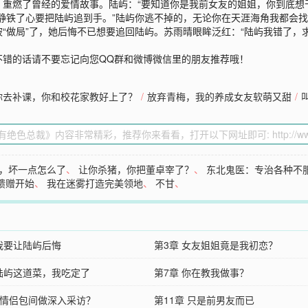
重燃了曾经的爱情故事。陆屿：“要知道你是我前女友的姐姐，你到底想干
静铁了心要把陆屿追到手。”陆屿你逃不掉的，无论你在天涯海角我都会找
“做局”了，她后悔不已想要追回陆屿。苏雨晴眼眸泛红：“陆屿我错了，
不错的话请不要忘记向您QQ群和微博微信里的朋友推荐哦！
你去补课，你和校花家教好上了？
/
放弃青梅，我的养成女友软萌又甜
/
，坏一点怎么了
、
让你杀猪，你把董卓宰了？
、
东北鬼医：专治各种不
馈赠开始
、
我在迷雾打造完美领地
、
不甘
、
 我要让陆屿后悔
第3章 女友姐姐竟是我初恋？
 陆屿这道菜，我吃定了
第7章 你在教我做事？
章 情侣包间做深入采访？
第11章 只是前男友而已