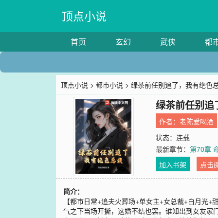
顶点小说
首页
玄幻
武侠
都
顶点小说
>
都市小说
> 绿茶前任别追了，我有绝色
绿茶前任别追
作者：
老陈爱喝酒
状态：连载
最新章节：
第70章
加入书架
点击
简介：
【都市日常+追夫火葬场+单女主+女总裁+白月光
气之下当场开撕，这婚不结也罢。谁知出到女友家