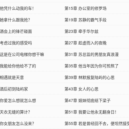
章 他凭什么动我的车！
第15章 办公室的修罗场
章 她拿什么跟我抢？
第19章 苏静的霸气手段
章 酒会上的锋芒碰面
第23章 牵手华尔兹
章 考虑过我的感受吗
第27章 趁虚而入的夜晚
章 这是在公司电梯你想干嘛
第31章 苏总监的男朋友真浪漫
章 我能给你他给不了的
第35章 他当年因为你可煎熬了
 相遇就是天意
第39章 林默报复陆屿的心思
 酒后初到陆屿家
第43章 女人的心思
章 你爱怎么想就怎么想
第47章 姐妹彻底结下梁子
章 天衣无缝的算计？
第51章 我要让他永无翻身日！
章 你女朋友怎么没来？
第55章 若是曾经回不去，便坦然接