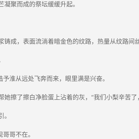
芒凝聚而成的祭坛缓缓升起。
铸成，表面流淌着暗金色的纹路，热量从纹路间
。
陆予淮从远处飞奔而来，眼里满是兴奋。
她擦了擦白净脸蛋上沾着的灰，“我们小梨辛苦了
引。
现哥哥不在。