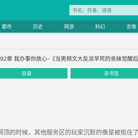
都市
历史
网游
科幻
言情
92章 我办事你放心-《当男频文大反派早死的亲妹觉醒
目录
存书签
洞顶的时候，其他服务区的玩家沉默的像是被掐住