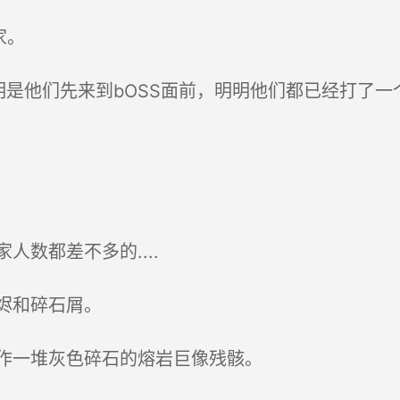
家。
他们先来到bOSS面前，明明他们都已经打了一个小
数都差不多的....
烬和碎石屑。
作一堆灰色碎石的熔岩巨像残骸。