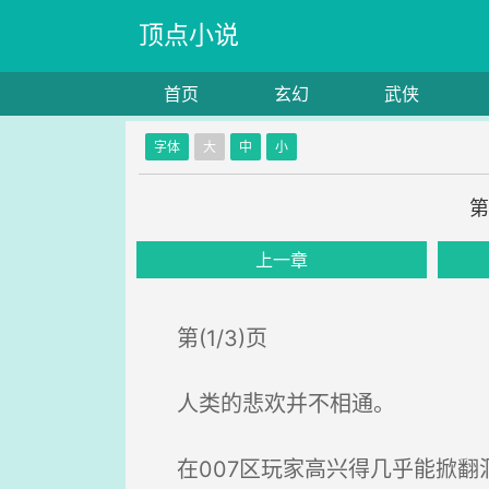
顶点小说
首页
玄幻
武侠
字体
大
中
小
第
上一章
第(1/3)页
人类的悲欢并不相通。
在007区玩家高兴得几乎能掀翻