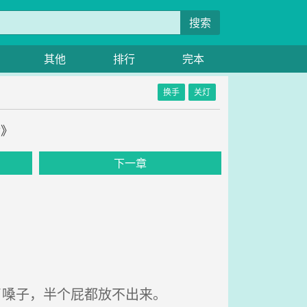
搜索
其他
排行
完本
换手
关灯
后》
下一章
了嗓子，半个屁都放不出来。