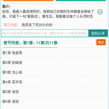
简介：
前世，我被人霸凌濒死时，他把自己仅剩的生命额度全部给了
我，只留下一句“替我活”。重生后，我能看见每个人头顶的生
命额度。普通人的数字是【1】，而我那位阴郁寡言的同桌顾长宁，头
其它作品：
我弄丢了死对头的命
/
顶的数字是触目惊心的【0】。全校都孤立他，说靠近他会倒霉。只有
我知道，他不是不祥，是用尽自己的全部，换了我一条命。直到那天
复制分享
放学，我拦住他，分给他0.07的额度。他盯着被我碰过的手背，眼眶
通红地问我：“你为什么要碰我？”
章节列表，第1章~ 11章/共11章
倒序
您要是觉得《
赠尔余生
》还不错的话请不要忘记向您QQ群和微博微信
里的朋友推荐哦！
第1章 他是零
第2章 别碰我
第3章 沈心瑶
第4章 菜市场
第5章 发烧
第6章 退烧