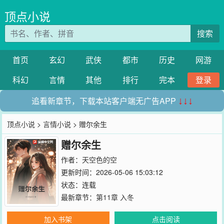
顶点小说
搜索
首页
玄幻
武侠
都市
历史
网游
科幻
言情
其他
排行
完本
登录
追看新章节，下载本站客户端无广告APP
↓↓↓
顶点小说
>
言情小说
> 赠尔余生
赠尔余生
作者：
天空色的空
更新时间：2026-05-06 15:03:12
状态：连载
最新章节：
第11章 入冬
加入书架
点击阅读