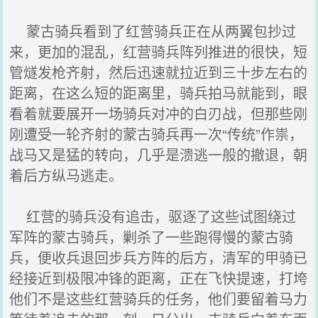
蒙古骑兵看到了红营骑兵正在从两翼包抄过
来，更加的混乱，红营骑兵阵列推进的很快，短
管燧发枪齐射，然后迅速就拉近到三十步左右的
距离，在这么短的距离里，骑兵拍马就能到，眼
看着就要展开一场骑兵对冲的白刃战，但那些刚
刚遭受一轮齐射的蒙古骑兵再一次“传统”作祟，
战马又是猛的转向，几乎是溃逃一般的撤退，朝
着后方纵马逃走。
红营的骑兵没有追击，驱逐了这些试图绕过
军阵的蒙古骑兵，剿杀了一些跑得慢的蒙古骑
兵，便收兵退回步兵方阵的后方，清军的甲骑已
经接近到极限冲锋的距离，正在飞快提速，打垮
他们不是这些红营骑兵的任务，他们要留着马力