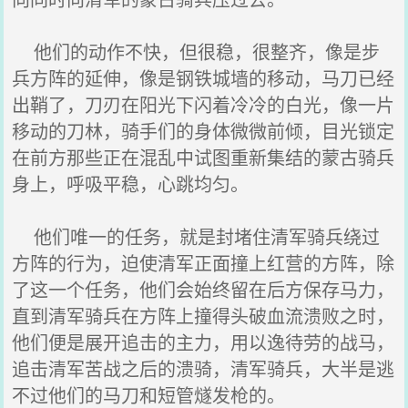
他们的动作不快，但很稳，很整齐，像是步
兵方阵的延伸，像是钢铁城墙的移动，马刀已经
出鞘了，刀刃在阳光下闪着冷冷的白光，像一片
移动的刀林，骑手们的身体微微前倾，目光锁定
在前方那些正在混乱中试图重新集结的蒙古骑兵
身上，呼吸平稳，心跳均匀。
他们唯一的任务，就是封堵住清军骑兵绕过
方阵的行为，迫使清军正面撞上红营的方阵，除
了这一个任务，他们会始终留在后方保存马力，
直到清军骑兵在方阵上撞得头破血流溃败之时，
他们便是展开追击的主力，用以逸待劳的战马，
追击清军苦战之后的溃骑，清军骑兵，大半是逃
不过他们的马刀和短管燧发枪的。