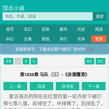
顶点小说
搜索
首页
玄幻
武侠
都市
历史
网游
科幻
言情
其他
排行
完本
登录
追看新章节，下载本站客户端无广告APP
↓↓↓
字体
大
中
小
换手
关灯
第1838章 马队（三）-《赤潮覆清》
上一章
目录
存书签
下一章
蒙古骑兵的阵形在红营的第一轮齐射下被打
得七零八落，前排空了，中排稀了，后排乱了，