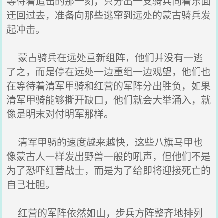
等待着追击的那一刻，只分出一支骑兵向着东面
迂回过去，准备向那些逃窜到远处的蒙古骑兵发
起冲击。
蒙古骑兵在远处重新组阵，他们并没有一逃
了之，而是停在远处一边重组一边观望，他们也
在等待着清军甲骑和红营的军阵分出胜负，如果
清军甲骑能够撕开缺口，他们就会大举涌入，就
像是明末对付明军那样。
清军甲骑的速度越来越快，这些八旗马甲也
像蒙古人一样发出野兽一般的吼声，但他们不是
为了恐吓红营战士，而是为了给即将迎接死亡的
自己壮胆。
红营的军阵依然如山，步兵方阵整齐地排列