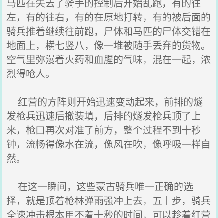
马匹在失去了骑手的控制后开始乱跑，有的往
左，有的往右，有的在原地打转，有的被后面的
骑兵推着继续往前跑，尸体和马匹的尸体交错在
地面上，横七竖八，像一堆被随手丢弃的货物。
空气里弥漫着火药和血腥的气味，混在一起，浓
烈得呛人。
红营的方阵则开始迅速变动起来，前排的燧
发枪兵迅速后撤装填，后排的燧发枪兵顶了上
来，枪口再次对准了前方，整个过程不到十秒
钟，流畅得像水在流，像风在吹，像呼吸一样自
然。
在这一瞬间，这些蒙古骑兵唯一正确的选
择，就是顶着枪林弹雨强冲上去，五十步，骑兵
全速冲击根本用不着十秒的时间，可以趁着红营