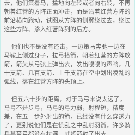
去，他们策着马，猛地向左转或者向右转，不再
朝着红营的方阵正面冲击，而是沿着红营方阵的
前沿横向跑动，试图从方阵的侧翼绕过去，绕过
这些方阵、渗入红营阵列的后方。
他们也不是没有还击，一边策马奔驰一边在
马鞍上侧过身子，拉弓搭箭，朝着红营的方阵放
箭，箭矢从弓弦上弹出去，发出嗖嗖的声响，几
十支箭、几百支箭、上千支箭在空中划出凌乱的
弧线，落在红营方阵的头顶上。
但五六十步的距离，对于马弓来说太远了，
马弓不是步弓，马弓的弓力弱，射程短，精度
差，在五十步外射出的箭，已经没有什么穿透力
了，更别说他们是在慌乱之中乱射羽箭，许多骑
兵甚至弓都没有拉满，就将箭射了出去。