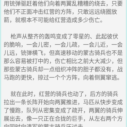
用铳弹驱赶着他们向着两翼乱糟糟的绕去，只要
他们不正面冲击红营的方阵，只敢远远绕圈放
箭，就根本不可能给红营造成多少伤亡。
枪声从整齐的轰鸣变成了零星的、此起彼伏
的脆响，一会儿密，一会儿疏，一会儿近，一会
儿远，铳弹横飞，但高速移动的蒙古骑兵也不是
那么容易被打中的，伤亡相比之前大大减少，但
那些蒙古骑兵却一点组织冲阵的胆子都没有，战
马跑的更快，掠过一个个方阵，向着侧翼窜逃。
就在此时，红营的骑兵也动了，后方的骑兵
拉出一条长阵开始向两翼推进，马匹从快步变成
了慢跑，队列从密集变成了疏开，两翼的骑兵伸
展出去，像一只正在合拢的巨手，从左右两个方
向同时向清军的蒙古骑兵压过去。