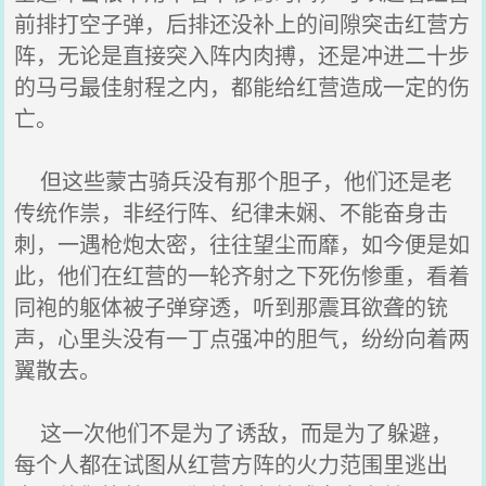
前排打空子弹，后排还没补上的间隙突击红营方
阵，无论是直接突入阵内肉搏，还是冲进二十步
的马弓最佳射程之内，都能给红营造成一定的伤
亡。
但这些蒙古骑兵没有那个胆子，他们还是老
传统作祟，非经行阵、纪律未娴、不能奋身击
刺，一遇枪炮太密，往往望尘而靡，如今便是如
此，他们在红营的一轮齐射之下死伤惨重，看着
同袍的躯体被子弹穿透，听到那震耳欲聋的铳
声，心里头没有一丁点强冲的胆气，纷纷向着两
翼散去。
这一次他们不是为了诱敌，而是为了躲避，
每个人都在试图从红营方阵的火力范围里逃出