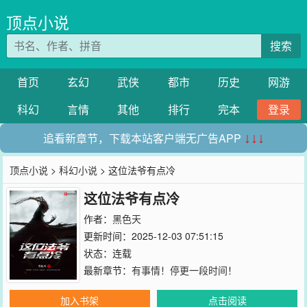
顶点小说
搜索
首页
玄幻
武侠
都市
历史
网游
科幻
言情
其他
排行
完本
登录
追看新章节，下载本站客户端无广告APP
↓↓↓
顶点小说
>
科幻小说
> 这位法爷有点冷
这位法爷有点冷
作者：
黑色天
更新时间：2025-12-03 07:51:15
状态：连载
最新章节：
有事情！停更一段时间！
加入书架
点击阅读