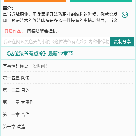
简介：
每当近战职业，用兵器撕开法系职业的胸膛的时候，你就会发
现，咒语法术的施法咏唱是多么一件操蛋的事情。然而，当这
个法爷不在需要咏唱咒语，所有的咒术，法术，他都能够瞬间释放，
其它作品：
肉装法爷会挂机
/
那么将会发生什么事情？同时，这个法爷，如果还心狠手辣，腹黑狡
猾，心思邪恶，黑暗怪诞的时候。那么……我想，你已经明白了，我
复制分享
要写的是什么了。
您要是觉得《
这位法爷有点冷
》还不错的话请不要忘记向您QQ群和微
《这位法爷有点冷》最新12章节
博微信里的朋友推荐哦！
有事情！停更一段时间！
第十四章 队伍
第十三章 目的
第十二章 大事件
第十一章 合作
第十章 改造