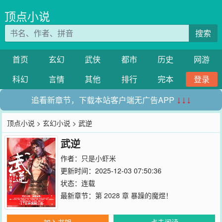
顶点小说
搜索
首页
玄幻
武侠
都市
历史
网游
科幻
言情
其他
排行
完本
登录
追看新章节，下载本站客户端无广告APP
↓↓↓
顶点小说
>
玄幻小说
> 武逆
武逆
作者：
只是小虾米
更新时间：2025-12-03 07:50:36
状态：连载
最新章节：
第 2028 章 暴躁的魔煜！
加入书架
点击阅读