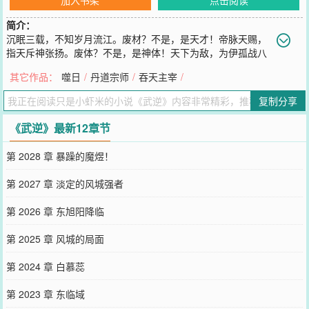
简介：
沉眠三载，不知岁月流江。废材？不是，是天才！帝脉天赐，
指天斥神张扬。废体？不是，是神体！天下为敌，为伊孤战八
方。男人的尊严，需自己找回！武逆修神，古今天地至上。神体开
其它作品：
噬日
/
丹道宗师
/
吞天主宰
/
启，不生即死！一朝成神，纵横万载无双！以异晶淬气，以精魄炼
体！天笑我，我笑天！神体大成，碎灭乾坤！武徒--武者--武师--大武
复制分享
师--武灵--武宗--武尊--武王--武皇--武圣--武帝-----------------------------
----------【轻松爽文，热血，扮猪吃虎。】四群《130521671》新
《武逆》最新12章节
开。
您要是觉得《
武逆
》还不错的话请不要忘记向您QQ群和微博微信里的
第 2028 章 暴躁的魔煜！
朋友推荐哦！
第 2027 章 淡定的风城强者
第 2026 章 东旭阳降临
第 2025 章 风城的局面
第 2024 章 白慕蕊
第 2023 章 东临域