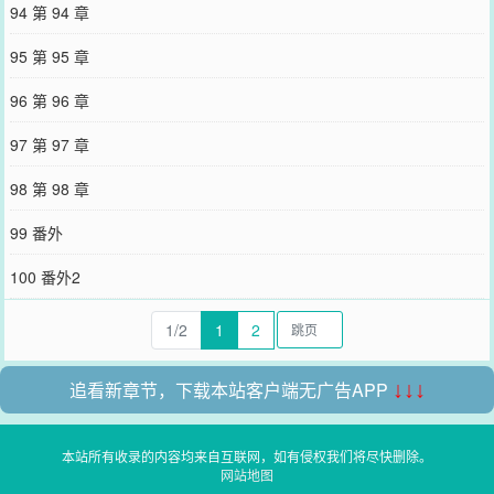
94 第 94 章
95 第 95 章
96 第 96 章
97 第 97 章
98 第 98 章
99 番外
100 番外2
1/2
1
2
追看新章节，下载本站客户端无广告APP
↓↓↓
本站所有收录的内容均来自互联网，如有侵权我们将尽快删除。
网站地图