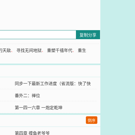
复制分享
的天敌
、
寻找无间地狱
、
重塑千禧年代
、
重生
同步一下最新工作进度（省流版：快了快
了）
番外二：禅位
第一四一六章 一炮定乾坤
倒序
第四章 摸鱼老爷爷