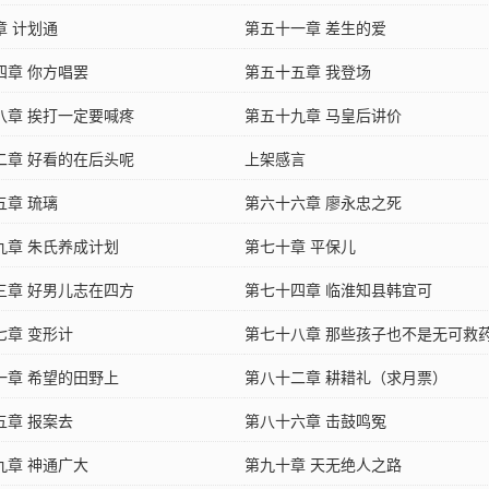
章 计划通
第五十一章 差生的爱
四章 你方唱罢
第五十五章 我登场
八章 挨打一定要喊疼
第五十九章 马皇后讲价
二章 好看的在后头呢
上架感言
五章 琉璃
第六十六章 廖永忠之死
九章 朱氏养成计划
第七十章 平保儿
三章 好男儿志在四方
第七十四章 临淮知县韩宜可
七章 变形计
第七十八章 那些孩子也不是无可救
一章 希望的田野上
第八十二章 耕耤礼（求月票）
五章 报案去
第八十六章 击鼓鸣冤
九章 神通广大
第九十章 天无绝人之路