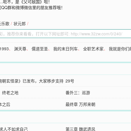
……呃不，是《父可敌国》啦！
您QQ群和微博微信里的朋友推荐哦！
长乐歌
/
状元郎
/
993
、
渊天尊
、
儒道至圣
、
我的末日列车
、
全职艺术家
、
我就是你们
南朝玄怪录》已发布，大家移步支持
29号
：终老之地
番外三：巡游
本之后
最终章 万邦来朝
 求人不如求自己
第三章 魏武遗风