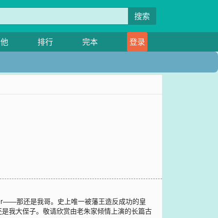
搜索
其他
排行
完本
登录
ver——那还是我哥。史上唯一被藩王造反成功的皇
还是我大侄子。敬请欣赏由老朱家倾情上演的长篇古