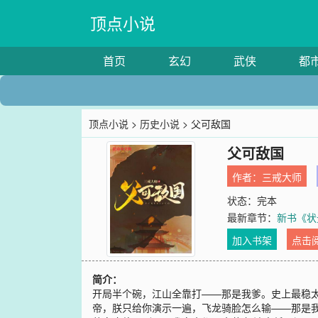
顶点小说
首页
玄幻
武侠
都
顶点小说
>
历史小说
> 父可敌国
父可敌国
作者：
三戒大师
状态：完本
最新章节：
新书《状
加入书架
点击
简介：
开局半个碗，江山全靠打——那是我爹。史上最稳太子
帝，朕只给你演示一遍，飞龙骑脸怎么输——那是