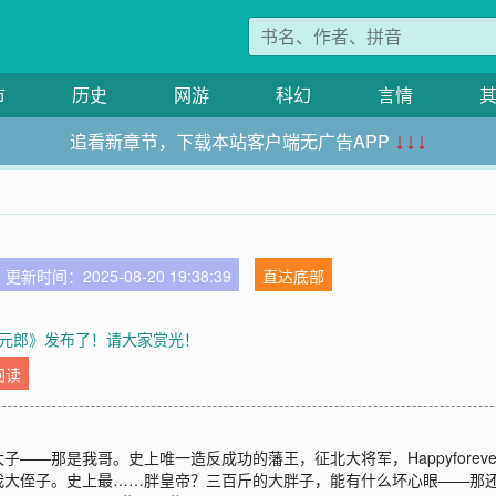
市
历史
网游
科幻
言情
追看新章节，下载本站客户端无广告APP
↓↓↓
更新时间：2025-08-20 19:38:39
直达底部
元郎》发布了！请大家赏光！
阅读
——那是我哥。史上唯一造反成功的藩王，征北大将军，Happyfore
我大侄子。史上最……胖皇帝？三百斤的大胖子，能有什么坏心眼——那