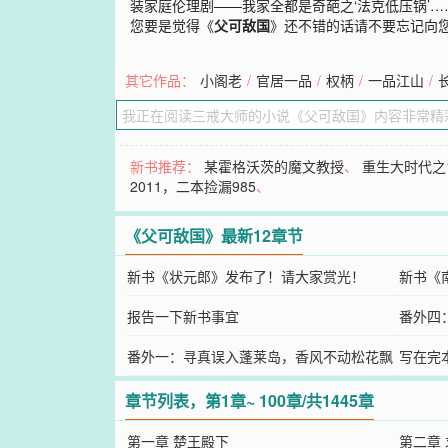
装家庭伦理剧——我家全都是奇葩之‘法克低压锅’
您要是觉得《
父可敌国
》还不错的话请不要忘记向
其它作品：
小阁老
/
官居一品
/
权柄
/
一品江山
/
新书推荐：
某霍格沃茨的魔文教授
、
重生大时代之1
2011，二本捡漏985
、
《父可敌国》最新12章节
新书《状元郎》发布了！请大家赏光！
新书《
报告一下新书事宜
啊！
番外四
番外一：寻真误入蓬莱岛，香风不动松花飘
写在完
章节列表，第1章~ 100章/共1445章
第一章 楚王殿下
第二章