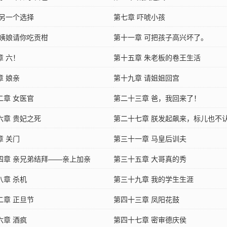
 另一个选择
第七章 吓唬小孩
 姨娘请你吃贡柑
第十一章 可把孩子高兴坏了。
章 六！
第十五章 朱老板的卷王生活
章 娘亲
第十九章 请姐姐回宫
二章 女医官
第二十三章 爸，我回来了！
六章 贵妃之死
第二十七章 朕发起飙来，标儿也不
章 关门
第三十一章 马皇后训夫
四章 亲兄弟结拜——亲上加亲
第三十五章 大哥真的秀
八章 杀机
第三十九章 我的学生生涯
二章 正旦节
第四十三章 凤阳花鼓
六章 酒疯
第四十七章 密审德庆侯